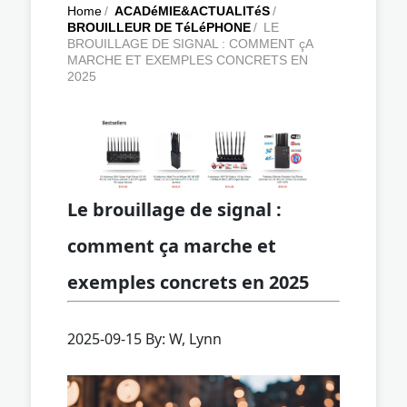
Home
/
ACADéMIE&ACTUALITéS
/
BROUILLEUR DE TéLéPHONE
/
LE
BROUILLAGE DE SIGNAL : COMMENT çA
MARCHE ET EXEMPLES CONCRETS EN
2025
Le brouillage de signal :
comment ça marche et
exemples concrets en 2025
2025-09-15 By: W, Lynn