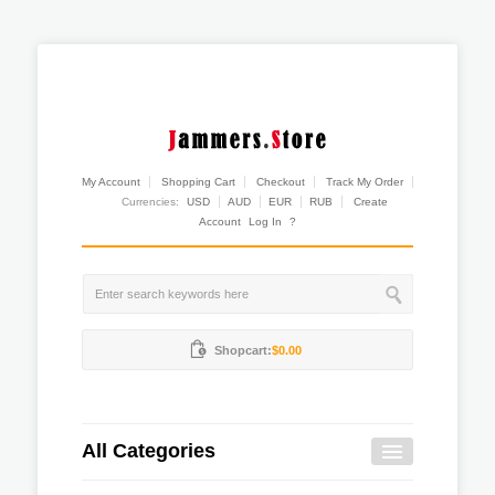
My Account
Shopping Cart
Checkout
Track My Order
Currencies:
USD
AUD
EUR
RUB
Create
Account
Log In
?
Shopcart:
$0.00
All Categories