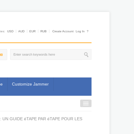
es:
USD
AUD
EUR
RUB
Create Account
Log In
?
00
se
Customize Jammer
 UN GUIDE éTAPE PAR éTAPE POUR LES