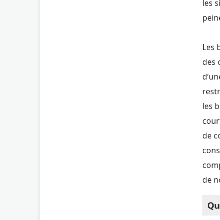
les 
pein
Les 
des 
d’un
restr
les 
cour
de c
cons
comp
de n
Qu