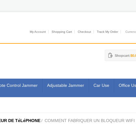
My Account
Shopping Cart
Checkout
Track My Order
Currenci
Shopcart:
$0.
te Control Jammer
Adjustable Jammer
Car Use
Office U
EUR DE TéLéPHONE
/
COMMENT FABRIQUER UN BLOQUEUR WIFI :