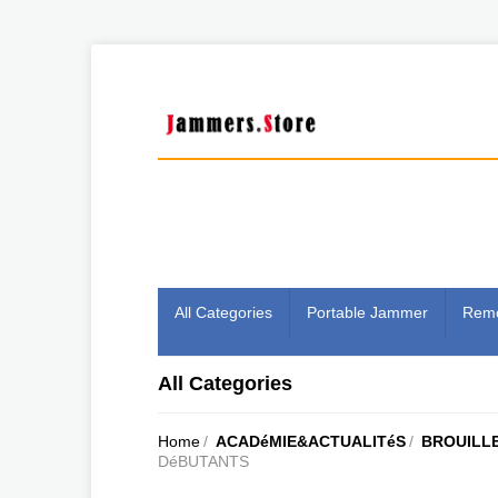
All Categories
Portable Jammer
Remo
All Categories
Home
/
ACADéMIE&ACTUALITéS
/
BROUILL
DéBUTANTS