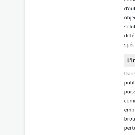
d’ou
objec
solu
diff
spéc
L’i
Dans
publi
puis
comm
empê
brou
pert