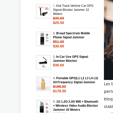
1.
Anti Track Vehicle Car GPS
Signal Blocker Jammer 10
Meters
$30.60
$25.50
2.
Broad Spectrum Mobile
Phone Signal Jammer
$51.00
$30.60
3.
In Car Use GPS Signal
Jammer Blocker
$30.60
4.
Portable GPS(L1 L2 L3 L4 L5)
All Frequency Signal Jammer
Les 
$195.50
pert
$178.50
bloq
5.
1G 1.2G 2.4G Wifi + Bluetooth
stab
+ Wireless Video Audio Blocker
Jammer 20 Meters