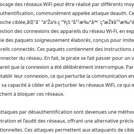
locage des réseaux WiFi peut être réalisé par différents moy
uthentification, communément appelée attaque deauth. Ce
oche ciblée,åŒºåˆ “äºŽä¼ ç “Ÿçš “å¹²æ‰°å™¨ç”æŽ¥å¹²æ‰°é¢’
estion des connexions des appareils du réseau Wi-Fi, en explo
ie des paquets soigneusement élaborés, conçus pour imiter l
reils connectés. Ces paquets contiennent des instructions qu
nnecter du réseau. En fait, le pirate se fait passer pour un 
pareil que la connexion a été délibérément interrompue. Par
établir leur connexion, ce qui perturbe la communication en 
 sa capacité à cibler et à perturber les réseaux WiFi, ce qui
chent à bloquer ces réseaux.
attaques par désauthentification sont devenues une méthod
tration et l’audit des réseaux, offrant une alternative préc
itionnelles. Ces attaques permettent aux attaquants de cibl