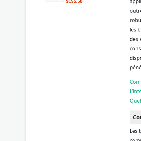
appl
$195.50
outr
robus
les 
des 
cons
disp
péné
Comm
L’in
Quel
Co
Les 
comm