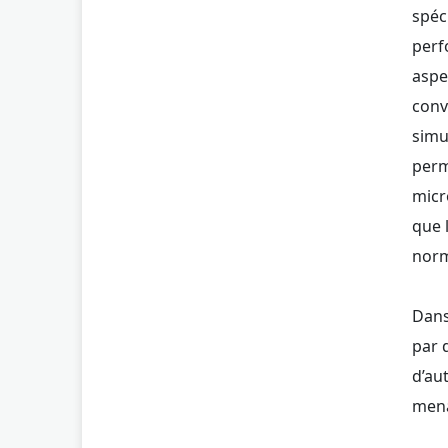
spéc
perf
aspe
conv
simu
perm
micr
que 
norm
Dans
par 
d’au
mena