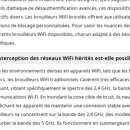
tils d’attaque de désauthentification avancés, ces dispositi
tifs divers. Les brouilleurs WiFi bricolés offrent aux utilisa
tions de blocage personnalisées. Pour saisir les nuances des
érents brouilleurs WiFi disponibles, chacun adapté à des bes
ifiques.
nterception des réseaux WiFi hérités est-elle possi
 les environnements denses en appareils WiFi, tels que les 
cs, les brouilleurs WiFi traditionnels s’avèrent très efficace
sant, ciblant spécifiquement le spectre des 2,4 GHz, la bande 
unications Wi-Fi. En inondant la zone cible de bruit, ils neu
chant les appareils de maintenir une connexion stable avec l
illeurs se concentrent sur la bande des 2,4 GHz, des modè
urber la bande des 5 GHz. Ils fonctionnent en submergeant