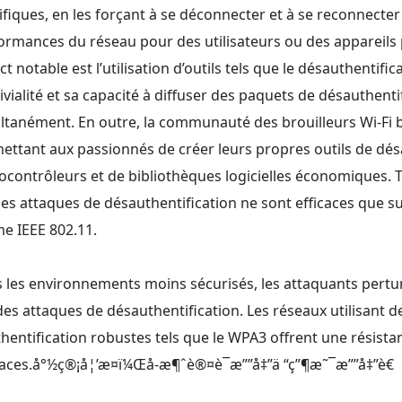
ifiques, en les forçant à se déconnecter et à se reconnecter 
ormances du réseau pour des utilisateurs ou des appareils 
ct notable est l’utilisation d’outils tels que le désauthentif
ivialité et sa capacité à diffuser des paquets de désauthenti
ltanément. En outre, la communauté des brouilleurs Wi-Fi b
ettant aux passionnés de créer leurs propres outils de désa
ocontrôleurs et de bibliothèques logicielles économiques. Tou
les attaques de désauthentification ne sont efficaces que su
e IEEE 802.11.
 les environnements moins sécurisés, les attaquants pertu
des attaques de désauthentification. Les réseaux utilisant 
thentification robustes tels que le WPA3 offrent une résista
ces.å°½ç®¡å¦’æ¤ï¼Œå-æ¶ˆè®¤è¯æ””å‡”ä “ç”¶æ˜¯æ””å‡”è€