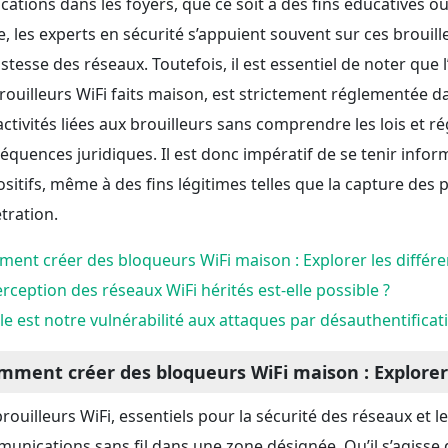
ications dans les foyers, que ce soit à des fins éducatives o
e, les experts en sécurité s’appuient souvent sur ces brouill
tesse des réseaux. Toutefois, il est essentiel de noter que l’
brouilleurs WiFi faits maison, est strictement réglementée
activités liées aux brouilleurs sans comprendre les lois et r
équences juridiques. Il est donc impératif de se tenir informé
ositifs, même à des fins légitimes telles que la capture des
tration.
ent créer des bloqueurs WiFi maison : Explorer les différe
terception des réseaux WiFi hérités est-elle possible ?
le est notre vulnérabilité aux attaques par désauthentificat
mment créer des bloqueurs WiFi maison : Explorer 
brouilleurs WiFi, essentiels pour la sécurité des réseaux et l
unications sans fil dans une zone désignée. Qu’il s’agiss