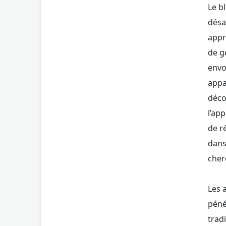
Le b
désa
appr
de g
envo
appa
déco
l’ap
de r
dans
cher
Les 
péné
trad